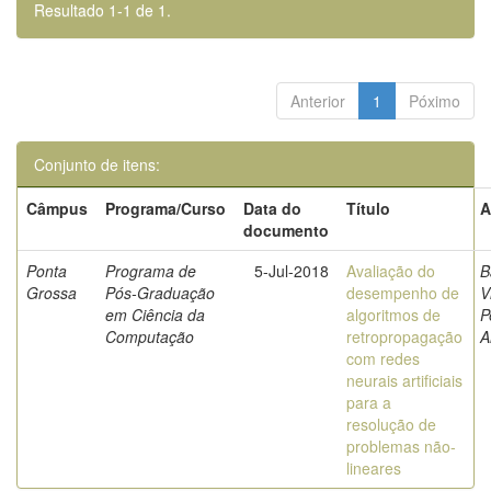
Resultado 1-1 de 1.
Anterior
1
Póximo
Conjunto de itens:
Câmpus
Programa/Curso
Data do
Título
A
documento
Ponta
Programa de
5-Jul-2018
Avaliação do
B
Grossa
Pós-Graduação
desempenho de
V
em Ciência da
algoritmos de
P
Computação
retropropagação
A
com redes
neurais artificiais
para a
resolução de
problemas não-
lineares