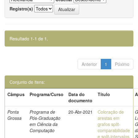
Registro(s)
Resultado 1-1 de 1.
Anterior
1
Póximo
Conjunto de itens:
Câmpus
Programa/Curso
Data do
Título
A
documento
Ponta
Programa de
20-Abr-2021
Coloração de
G
Grossa
Pós-Graduação
arestas em
L
em Ciência da
grafos split-
G
Computação
comparabilidade
d
e split-intervalos
S