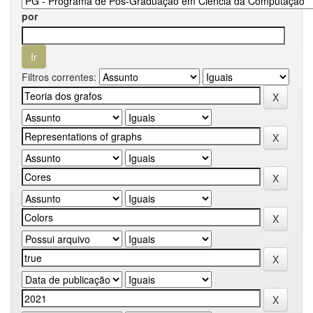
por
Filtros correntes: