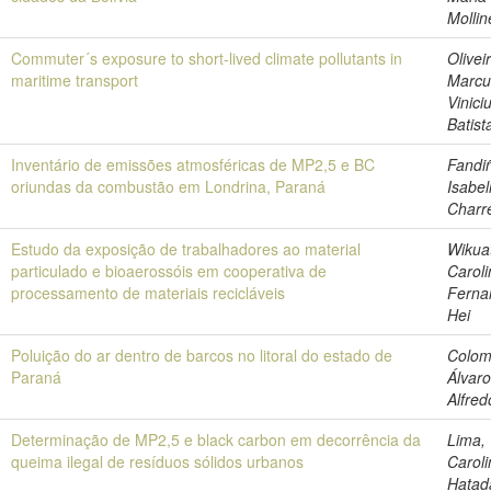
Molli
Commuter´s exposure to short-lived climate pollutants in
Olivei
maritime transport
Marcu
Vinici
Batist
Inventário de emissões atmosféricas de MP2,5 e BC
Fandi
oriundas da combustão em Londrina, Paraná
Isabel
Charr
Estudo da exposição de trabalhadores ao material
Wikua
particulado e bioaerossóis em cooperativa de
Caroli
processamento de materiais recicláveis
Ferna
Hei
Poluição do ar dentro de barcos no litoral do estado de
Colom
Paraná
Álvar
Alfred
Determinação de MP2,5 e black carbon em decorrência da
Lima,
queima ilegal de resíduos sólidos urbanos
Caroli
Hatad