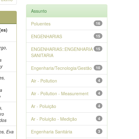
Assunto
Poluentes
16
(es)
ENGENHARIAS
15
go,
ENGENHARIAS::ENGENHARIA
15
SANITARIA
s
oy
Engenharia/Tecnologia/Gestão
10
es,
Air - Pollution
4
na
Air - Pollution - Measurement
4
o
Ar - Poluição
4
s,
ro
Ar - Poluição - Medição
4
 dos
os, Eva
Engenharia Sanitária
3