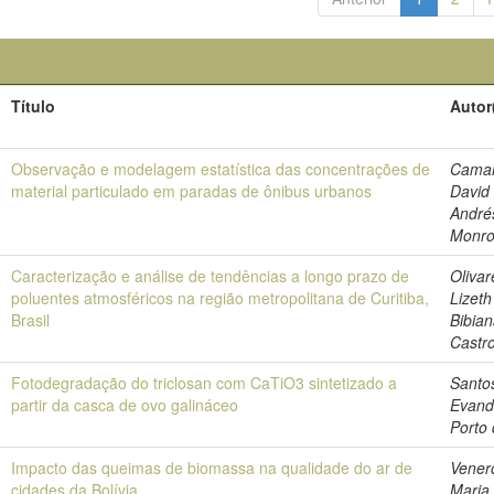
Título
Autor
Observação e modelagem estatística das concentrações de
Camar
material particulado em paradas de ônibus urbanos
David
André
Monr
Caracterização e análise de tendências a longo prazo de
Olivar
poluentes atmosféricos na região metropolitana de Curitiba,
Lizeth
Brasil
Bibia
Castr
Fotodegradação do triclosan com CaTiO3 sintetizado a
Santo
partir da casca de ovo galináceo
Evand
Porto
Impacto das queimas de biomassa na qualidade do ar de
Vener
cidades da Bolívia
Maria