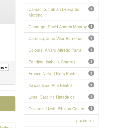
Camacho, Fabian Leonardo
1
Moreno
Camargo, David Andrés Monroy
1
Cardoso, Joao Vitor Barreiros
1
Coloma, Álvaro Alfredo Parra
1
Fandiño, Isabella Charres
1
Franco Neto, Thiers Pontes
1
Kawashima, Ana Beatriz
1
Lima, Caroline Hatada de
1
Olivares, Lizeth Bibiana Castro
1
próximo >
Póximo