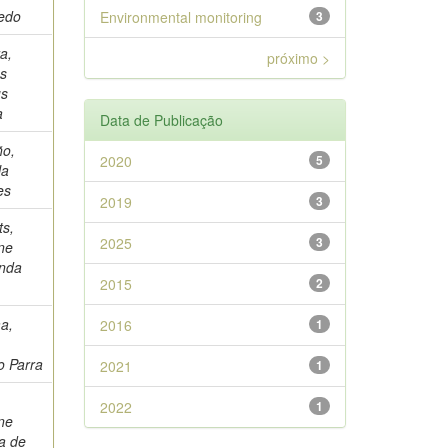
nedo
Environmental monitoring
3
ra,
próximo >
s
us
a
Data de Publicação
ño,
2020
5
la
es
2019
3
ts,
2025
3
ne
nda
2015
2
a,
2016
1
o
o Parra
2021
1
2022
1
ne
a de