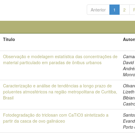
Anterior
1
2
Título
Autor
Observação e modelagem estatística das concentrações de
Camar
material particulado em paradas de ônibus urbanos
David
André
Monr
Caracterização e análise de tendências a longo prazo de
Olivar
poluentes atmosféricos na região metropolitana de Curitiba,
Lizeth
Brasil
Bibia
Castr
Fotodegradação do triclosan com CaTiO3 sintetizado a
Santo
partir da casca de ovo galináceo
Evand
Porto