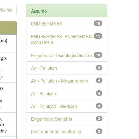
Póximo
Assunto
ENGENHARIAS
15
ENGENHARIAS::ENGENHARIA
15
(es)
SANITARIA
Engenharia/Tecnologia/Gestão
10
go,
Air - Pollution
4
s
oy
Air - Pollution - Measurement
4
es,
Ar - Poluição
4
na
Ar - Poluição - Medição
4
o
s,
Engenharia Sanitária
3
ro
 dos
Environmental monitoring
3