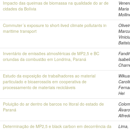
Impacto das queimas de biomassa na qualidade do ar de
Vener
cidades da Bolívia
Maria
Molli
Commuter´s exposure to short-lived climate pollutants in
Olivei
maritime transport
Marcu
Vinici
Batist
Inventário de emissões atmosféricas de MP2,5 e BC
Fandi
oriundas da combustão em Londrina, Paraná
Isabel
Charr
Estudo da exposição de trabalhadores ao material
Wikua
particulado e bioaerossóis em cooperativa de
Caroli
processamento de materiais recicláveis
Ferna
Hei
Poluição do ar dentro de barcos no litoral do estado de
Colom
Paraná
Álvar
Alfred
Determinação de MP2,5 e black carbon em decorrência da
Lima,