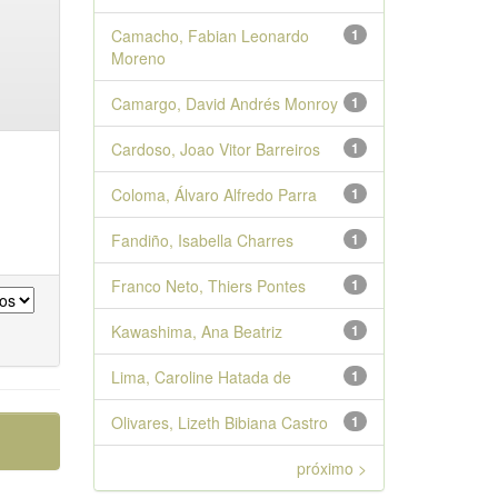
Camacho, Fabian Leonardo
1
Moreno
Camargo, David Andrés Monroy
1
Cardoso, Joao Vitor Barreiros
1
Coloma, Álvaro Alfredo Parra
1
Fandiño, Isabella Charres
1
Franco Neto, Thiers Pontes
1
Kawashima, Ana Beatriz
1
Lima, Caroline Hatada de
1
Olivares, Lizeth Bibiana Castro
1
próximo >