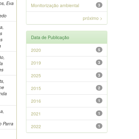
os, Eva
Monitorização ambiental
3
nedo
próximo >
ra,
s
Data de Publicação
us
a
2020
5
ño,
2019
3
la
es
2025
3
ts,
ne
2015
2
nda
2016
1
a,
2021
1
o
o Parra
2022
1