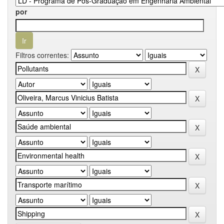
por
Filtros correntes: