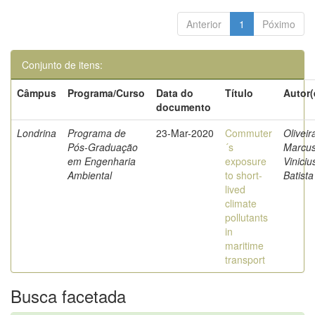
Anterior
1
Póximo
Conjunto de itens:
Câmpus
Programa/Curso
Data do
Título
Autor(
documento
Londrina
Programa de
23-Mar-2020
Commuter
Oliveir
Pós-Graduação
´s
Marcu
em Engenharia
exposure
Viniciu
Ambiental
to short-
Batista
lived
climate
pollutants
in
maritime
transport
Busca facetada