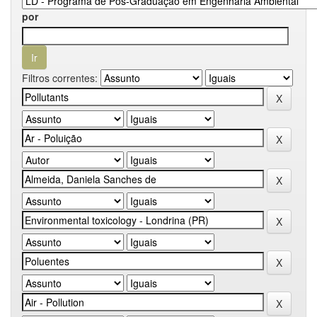
por
Filtros correntes: