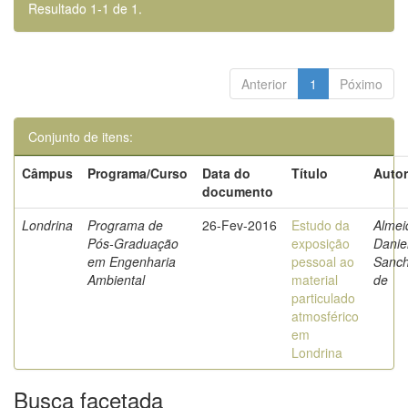
Resultado 1-1 de 1.
Anterior
1
Póximo
Conjunto de itens:
Câmpus
Programa/Curso
Data do
Título
Autor
documento
Londrina
Programa de
26-Fev-2016
Estudo da
Almei
Pós-Graduação
exposição
Danie
em Engenharia
pessoal ao
Sanc
Ambiental
material
de
particulado
atmosférico
em
Londrina
Busca facetada