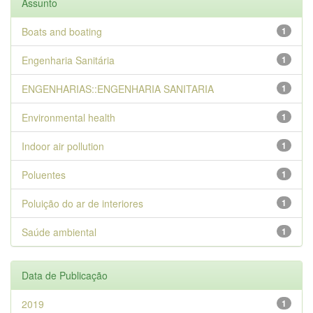
Assunto
Boats and boating
1
Engenharia Sanitária
1
ENGENHARIAS::ENGENHARIA SANITARIA
1
Environmental health
1
Indoor air pollution
1
Poluentes
1
Poluição do ar de interiores
1
Saúde ambiental
1
Data de Publicação
2019
1