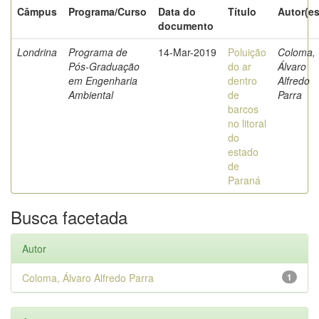
Câmpus
Programa/Curso
Data do
Título
Autor(es
documento
Londrina
Programa de
14-Mar-2019
Poluição
Coloma,
Pós-Graduação
do ar
Álvaro
em Engenharia
dentro
Alfredo
Ambiental
de
Parra
barcos
no litoral
do
estado
de
Paraná
Busca facetada
Autor
Coloma, Álvaro Alfredo Parra
1