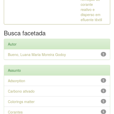
corante
reativo e
disperso em
efluente têxtil
Busca facetada
Autor
Bueno, Luana Maria Moreira Godoy
1
Assunto
Adsorption
1
Carbono ativado
1
Colorings matter
1
Corantes
1