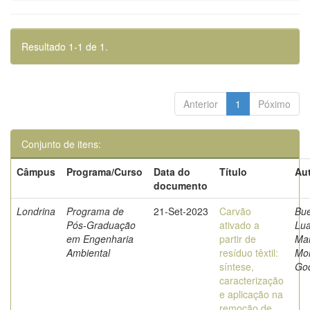
Resultado 1-1 de 1.
Anterior
1
Póximo
Conjunto de itens:
Câmpus
Programa/Curso
Data do
Título
Aut
documento
Londrina
Programa de
21-Set-2023
Carvão
Bu
Pós-Graduação
ativado a
Lu
em Engenharia
partir de
Mar
Ambiental
resíduo têxtil:
Mor
síntese,
Go
caracterização
e aplicação na
remoção de