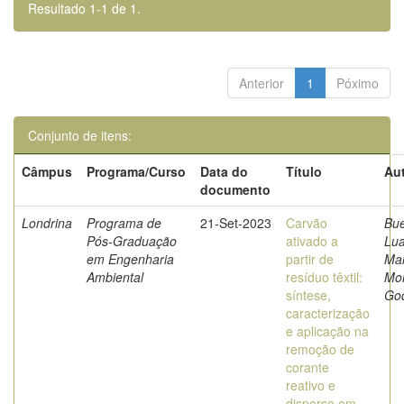
Resultado 1-1 de 1.
Anterior
1
Póximo
Conjunto de itens:
Câmpus
Programa/Curso
Data do
Título
Aut
documento
Londrina
Programa de
21-Set-2023
Carvão
Bu
Pós-Graduação
ativado a
Lu
em Engenharia
partir de
Mar
Ambiental
resíduo têxtil:
Mor
síntese,
Go
caracterização
e aplicação na
remoção de
corante
reativo e
disperso em