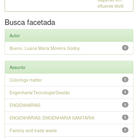
efluente têxtil
Busca facetada
Autor
Bueno, Luana Maria Moreira Godoy
1
Assunto
Colorings matter
1
Engenharia/Tecnologia/Gestão
1
ENGENHARIAS
1
ENGENHARIAS::ENGENHARIA SANITARIA
1
Factory and trade waste
1