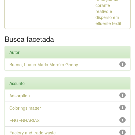
corante
reativo e
disperso em
efluente têxtil
Busca facetada
Autor
Bueno, Luana Maria Moreira Godoy
1
Assunto
Adsorption
1
Colorings matter
1
ENGENHARIAS
1
Factory and trade waste
1