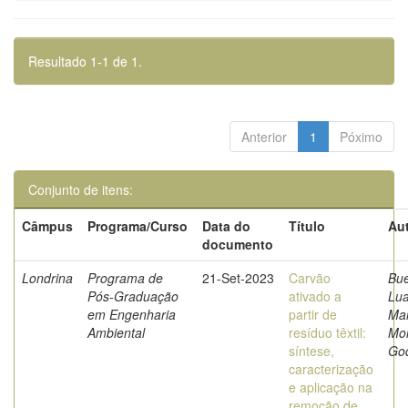
Resultado 1-1 de 1.
Anterior
1
Póximo
Conjunto de itens:
Câmpus
Programa/Curso
Data do
Título
Aut
documento
Londrina
Programa de
21-Set-2023
Carvão
Bu
Pós-Graduação
ativado a
Lu
em Engenharia
partir de
Mar
Ambiental
resíduo têxtil:
Mor
síntese,
Go
caracterização
e aplicação na
remoção de