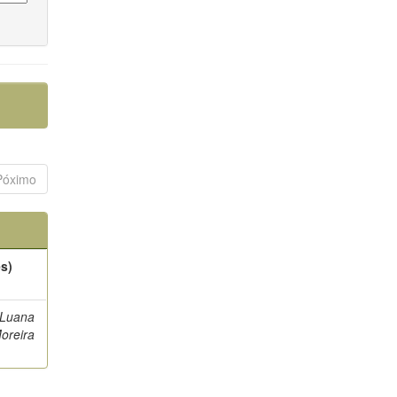
Póximo
es)
 Luana
oreira