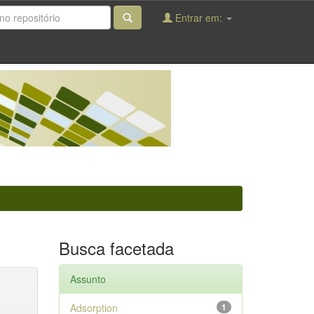
Entrar em:
Busca facetada
Assunto
Adsorption
1