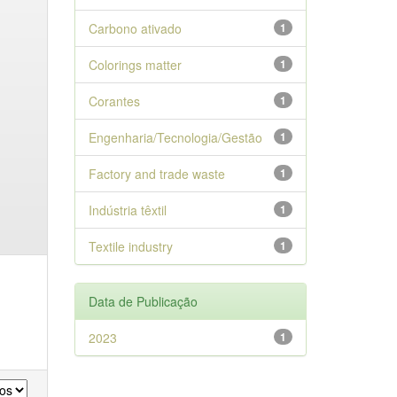
Carbono ativado
1
Colorings matter
1
Corantes
1
Engenharia/Tecnologia/Gestão
1
Factory and trade waste
1
Indústria têxtil
1
Textile industry
1
Data de Publicação
2023
1