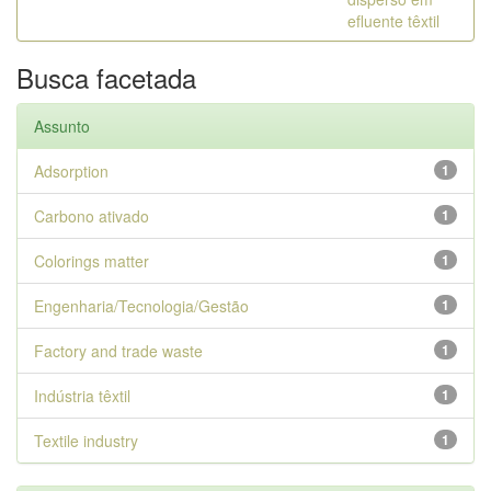
efluente têxtil
Busca facetada
Assunto
Adsorption
1
Carbono ativado
1
Colorings matter
1
Engenharia/Tecnologia/Gestão
1
Factory and trade waste
1
Indústria têxtil
1
Textile industry
1