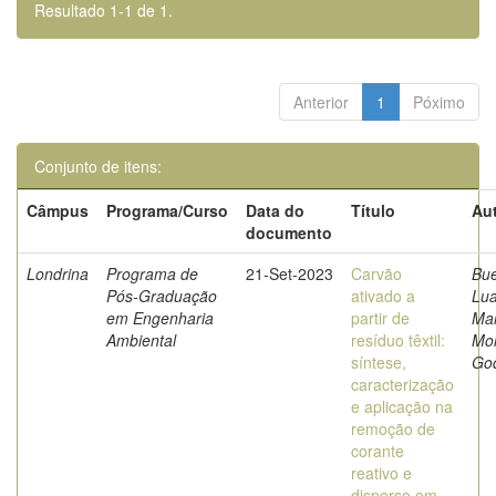
Resultado 1-1 de 1.
Anterior
1
Póximo
Conjunto de itens:
Câmpus
Programa/Curso
Data do
Título
Aut
documento
Londrina
Programa de
21-Set-2023
Carvão
Bu
Pós-Graduação
ativado a
Lu
em Engenharia
partir de
Mar
Ambiental
resíduo têxtil:
Mor
síntese,
Go
caracterização
e aplicação na
remoção de
corante
reativo e
disperso em