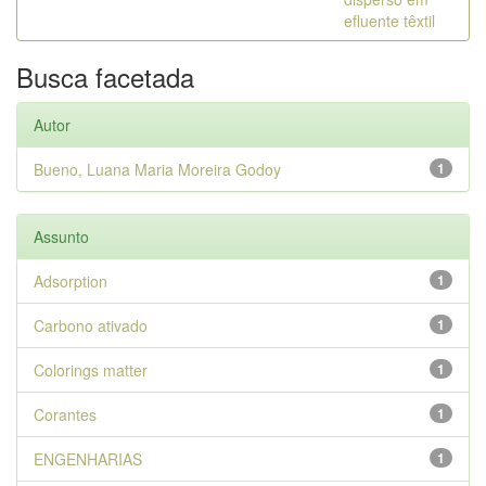
efluente têxtil
Busca facetada
Autor
Bueno, Luana Maria Moreira Godoy
1
Assunto
Adsorption
1
Carbono ativado
1
Colorings matter
1
Corantes
1
ENGENHARIAS
1