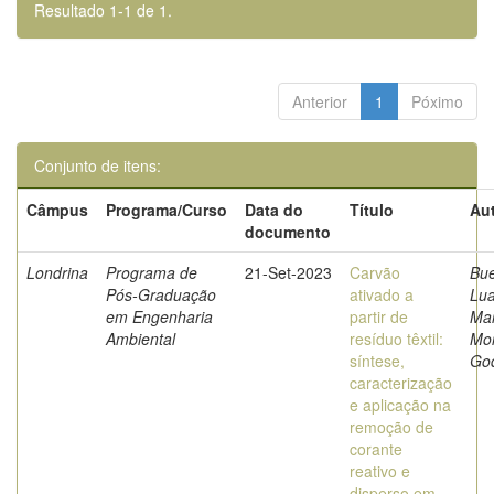
Resultado 1-1 de 1.
Anterior
1
Póximo
Conjunto de itens:
Câmpus
Programa/Curso
Data do
Título
Aut
documento
Londrina
Programa de
21-Set-2023
Carvão
Bu
Pós-Graduação
ativado a
Lu
em Engenharia
partir de
Mar
Ambiental
resíduo têxtil:
Mor
síntese,
Go
caracterização
e aplicação na
remoção de
corante
reativo e
disperso em