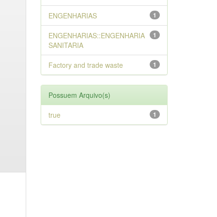
ENGENHARIAS
1
ENGENHARIAS::ENGENHARIA
1
SANITARIA
Factory and trade waste
1
Possuem Arquivo(s)
true
1