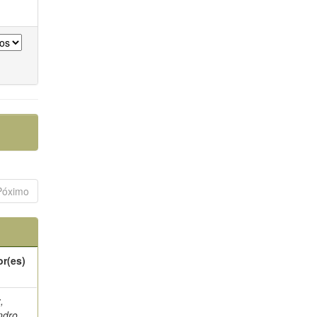
Póximo
or(es)
,
ndro