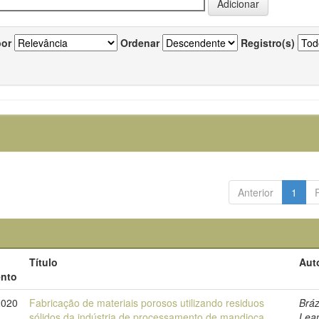
por
Ordenar
Registro(s)
Anterior
1
Título
Aut
nto
2020
Fabricação de materiais porosos utilizando residuos
Bráz
sólidos da indústria de processamento de mandioca
Lea