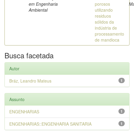
em Engenharia
porosos
Ma
Ambiental
utilizando
residuos
sólidos da
indústria de
processamento
de mandioca
Busca facetada
Autor
Bráz, Leandro Mateus
1
Assunto
ENGENHARIAS
1
ENGENHARIAS::ENGENHARIA SANITARIA
1