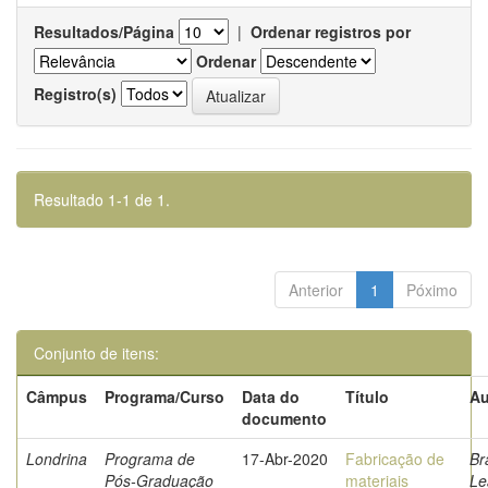
Resultados/Página
|
Ordenar registros por
Ordenar
Registro(s)
Resultado 1-1 de 1.
Anterior
1
Póximo
Conjunto de itens:
Câmpus
Programa/Curso
Data do
Título
Au
documento
Londrina
Programa de
17-Abr-2020
Fabricação de
Br
Pós-Graduação
materiais
Le