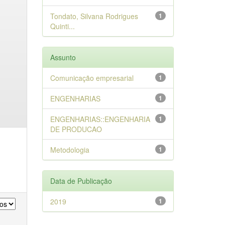
Tondato, Silvana Rodrigues
1
Quinti...
Assunto
Comunicação empresarial
1
ENGENHARIAS
1
ENGENHARIAS::ENGENHARIA
1
DE PRODUCAO
Metodologia
1
Data de Publicação
2019
1