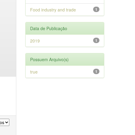
Food industry and trade
1
Data de Publicação
2019
1
Possuem Arquivo(s)
true
1