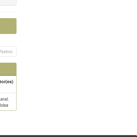
Póximo
tor(es)
aral,
loisa