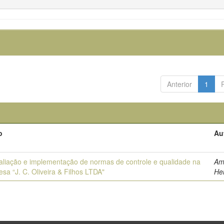
Anterior
1
o
Au
liação e implementação de normas de controle e qualidade na
Am
sa “J. C. Oliveira & Filhos LTDA"
He