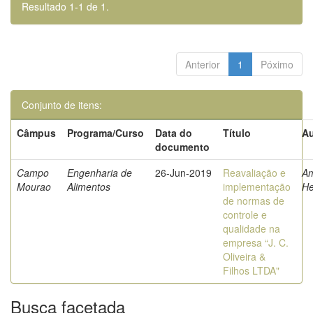
Resultado 1-1 de 1.
Anterior
1
Póximo
Conjunto de itens:
Câmpus
Programa/Curso
Data do
Título
Au
documento
Campo
Engenharia de
26-Jun-2019
Reavaliação e
Am
Mourao
Alimentos
implementação
He
de normas de
controle e
qualidade na
empresa “J. C.
Oliveira &
Filhos LTDA"
Busca facetada