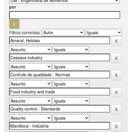
por
Filtros correntes: