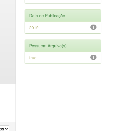
Data de Publicação
2019
1
Possuem Arquivo(s)
true
1