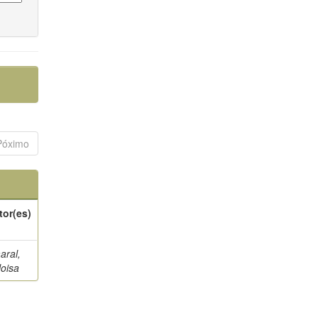
Póximo
tor(es)
aral,
loisa