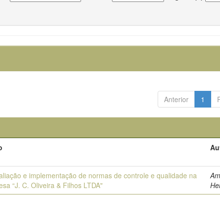
Anterior
1
o
Au
liação e implementação de normas de controle e qualidade na
Am
sa “J. C. Oliveira & Filhos LTDA"
He