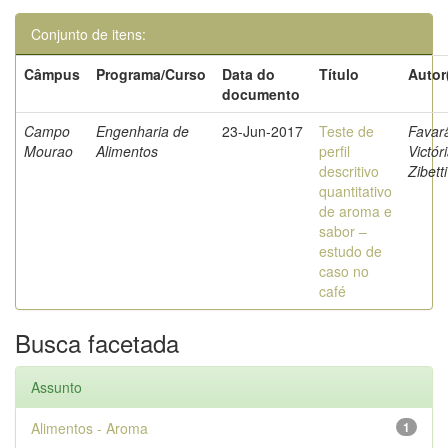
Conjunto de itens:
Câmpus
Programa/Curso
Data do
Título
Autor
documento
Campo
Engenharia de
23-Jun-2017
Teste de
Favar
Mourao
Alimentos
perfil
Victór
descritivo
Zibetti
quantitativo
de aroma e
sabor –
estudo de
caso no
café
Busca facetada
Assunto
Alimentos - Aroma
1