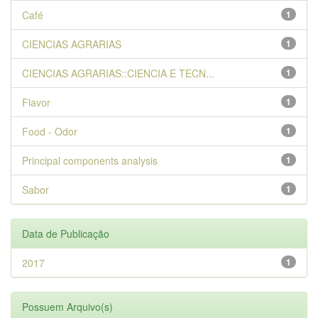
Café
1
CIENCIAS AGRARIAS
1
CIENCIAS AGRARIAS::CIENCIA E TECN...
1
Flavor
1
Food - Odor
1
Principal components analysis
1
Sabor
1
Data de Publicação
2017
1
Possuem Arquivo(s)