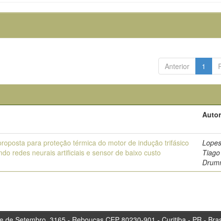
Anterior
1
o
Autor
roposta para proteção térmica do motor de indução trifásico
Lopes
ando redes neurais artificiais e sensor de baixo custo
Tiago
Drum
tembro, 3165 - Rebouças CEP 80230-901 - Curitiba 