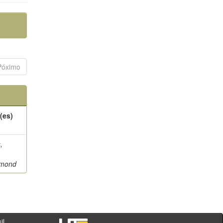
Póximo
(es)
,
mond
- PR - Brasil