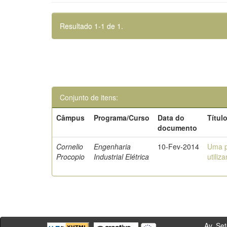
Resultado 1-1 de 1.
Conjunto de itens:
Câmpus
Programa/Curso
Data do
Títul
documento
Cornelio
Engenharia
10-Fev-2014
Uma p
Procopio
Industrial Elétrica
utiliz
Av. Sete de Se