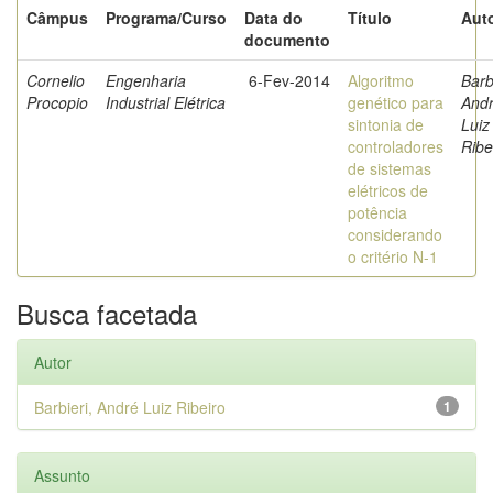
Câmpus
Programa/Curso
Data do
Título
Auto
documento
Cornelio
Engenharia
6-Fev-2014
Algoritmo
Barb
Procopio
Industrial Elétrica
genético para
And
sintonia de
Luiz
controladores
Ribe
de sistemas
elétricos de
potência
considerando
o critério N-1
Busca facetada
Autor
Barbieri, André Luiz Ribeiro
1
Assunto