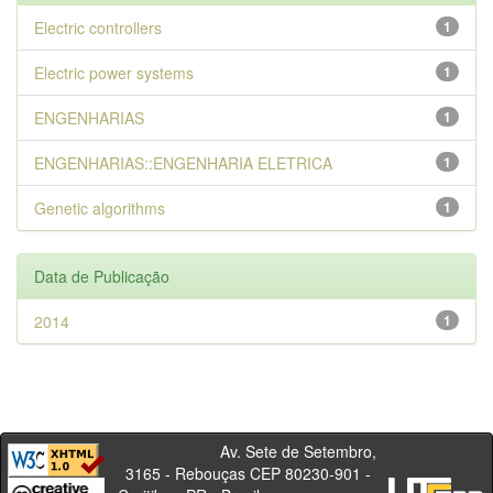
Electric controllers
1
Electric power systems
1
ENGENHARIAS
1
ENGENHARIAS::ENGENHARIA ELETRICA
1
Genetic algorithms
1
Data de Publicação
2014
1
Av. Sete de Setembro,
3165 - Rebouças CEP 80230-901 -