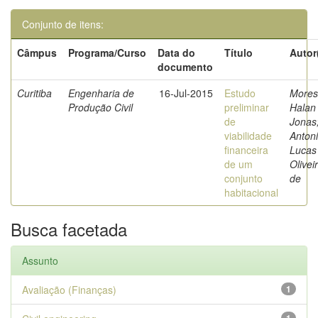
Conjunto de itens:
Câmpus
Programa/Curso
Data do
Título
Autor
documento
Curitiba
Engenharia de
16-Jul-2015
Estudo
Mores
Produção Civil
preliminar
Halan
de
Jonas
viabilidade
Antoni
financeira
Lucas
de um
Olivei
conjunto
de
habitacional
Busca facetada
Assunto
Avaliação (Finanças)
1