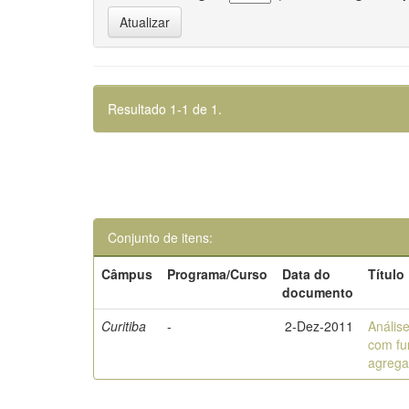
Resultado 1-1 de 1.
Conjunto de itens:
Câmpus
Programa/Curso
Data do
Título
documento
Curitiba
-
2-Dez-2011
Anális
com fu
agrega