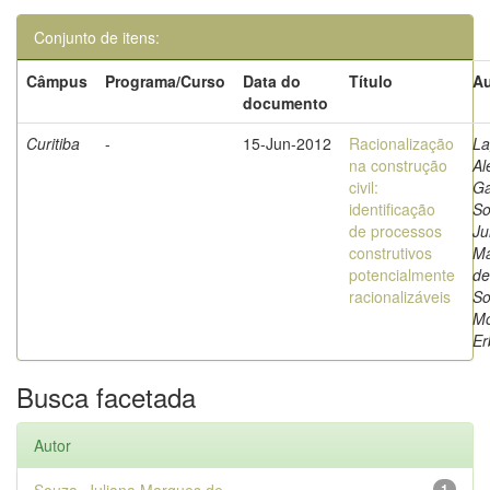
Conjunto de itens:
Câmpus
Programa/Curso
Data do
Título
Au
documento
Curitiba
-
15-Jun-2012
Racionalização
La
na construção
Al
civil:
Ga
identificação
So
de processos
Ju
construtivos
Ma
potencialmente
de
racionalizáveis
So
M
Er
Busca facetada
Autor
1