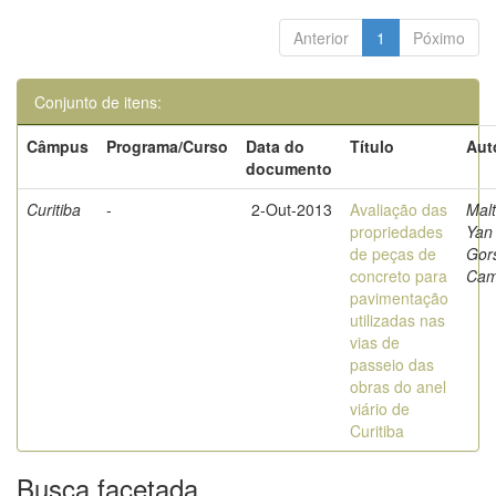
Anterior
1
Póximo
Conjunto de itens:
Câmpus
Programa/Curso
Data do
Título
Aut
documento
Curitiba
-
2-Out-2013
Avaliação das
Malt
propriedades
Yan
de peças de
Gor
concreto para
Cam
pavimentação
utilizadas nas
vias de
passeio das
obras do anel
viário de
Curitiba
Busca facetada