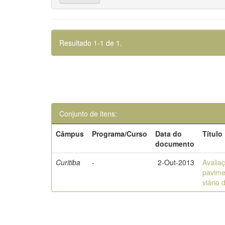
Resultado 1-1 de 1.
Conjunto de itens:
Câmpus
Programa/Curso
Data do
Título
documento
Curitiba
-
2-Out-2013
Avalia
pavime
viário 