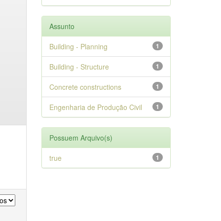
Assunto
Building - Planning
1
Building - Structure
1
Concrete constructions
1
Engenharia de Produção Civil
1
Possuem Arquivo(s)
true
1