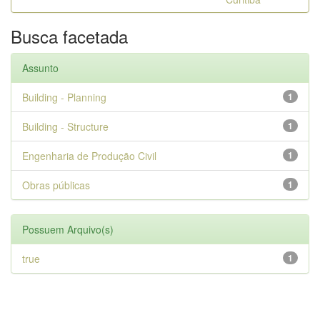
Busca facetada
Assunto
Building - Planning
1
Building - Structure
1
Engenharia de Produção Civil
1
Obras públicas
1
Possuem Arquivo(s)
true
1