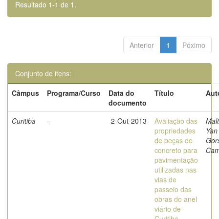
Resultado 1-1 de 1.
Anterior
1
Póximo
Conjunto de itens:
Câmpus
Programa/Curso
Data do
Título
Aut
documento
Curitiba
-
2-Out-2013
Avaliação das
Malt
propriedades
Yan
de peças de
Gor
concreto para
Cam
pavimentação
utilizadas nas
vias de
passeio das
obras do anel
viário de
Curitiba