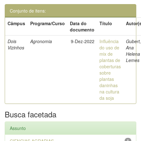
Conjunto de itens:
Câmpus
Programa/Curso
Data do
Título
Autor(
documento
Dois
Agronomia
9-Dez-2022
Influência
Gubert,
Vizinhos
do uso de
Ana
mix de
Helena
plantas de
Lemes
coberturas
sobre
plantas
daninhas
na cultura
da soja
Busca facetada
Assunto
1