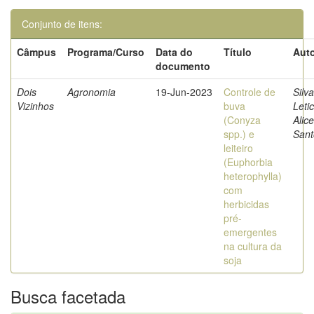
Conjunto de itens:
Câmpus
Programa/Curso
Data do
Título
Auto
documento
Dois
Agronomia
19-Jun-2023
Controle de
Silva
Vizinhos
buva
Letic
(Conyza
Alice
spp.) e
Sant
leiteiro
(Euphorbia
heterophylla)
com
herbicidas
pré-
emergentes
na cultura da
soja
Busca facetada