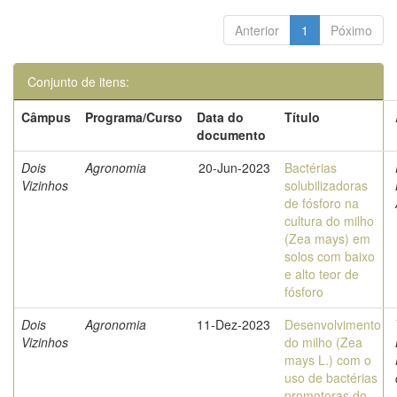
Anterior
1
Póximo
Conjunto de itens:
Câmpus
Programa/Curso
Data do
Título
documento
Dois
Agronomia
20-Jun-2023
Bactérias
Vizinhos
solubilizadoras
de fósforo na
cultura do milho
(Zea mays) em
solos com baixo
e alto teor de
fósforo
Dois
Agronomia
11-Dez-2023
Desenvolvimento
Vizinhos
do milho (Zea
mays L.) com o
uso de bactérias
promotoras do