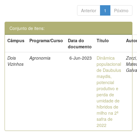
Anterior
1
Póximo
Conjunto de itens:
Câmpus
Programa/Curso
Data do
Título
Autor
documento
Dois
Agronomia
6-Jun-2023
Dinâmica
Zorzi,
Vizinhos
populacional
Mate
de Daubulus
Galv
maydis,
potencial
produtivo e
perda de
umidade de
híbridos de
milho na 2ª
safra de
2022