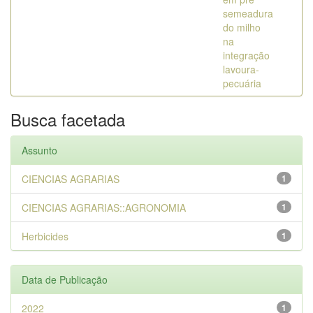
semeadura
do milho
na
integração
lavoura­
pecuária
Busca facetada
Assunto
CIENCIAS AGRARIAS
1
CIENCIAS AGRARIAS::AGRONOMIA
1
Herbicides
1
Data de Publicação
2022
1