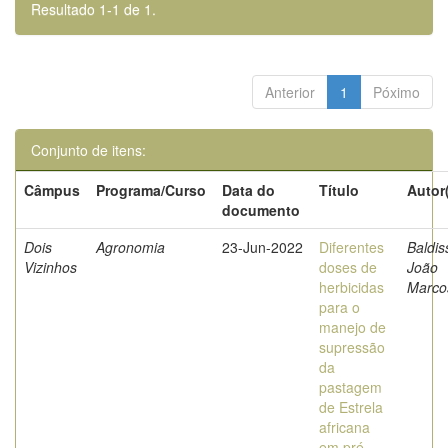
Resultado 1-1 de 1.
Anterior
1
Póximo
Conjunto de itens:
Câmpus
Programa/Curso
Data do
Título
Autor
documento
Dois
Agronomia
23-Jun-2022
Diferentes
Baldis
Vizinhos
doses de
João
herbicidas
Marco
para o
manejo de
supressão
da
pastagem
de Estrela
africana
em pré