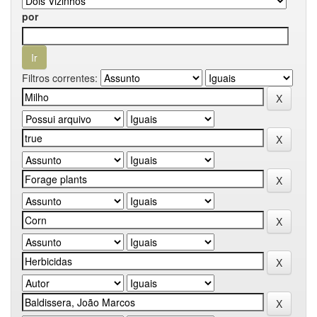
por
Filtros correntes: