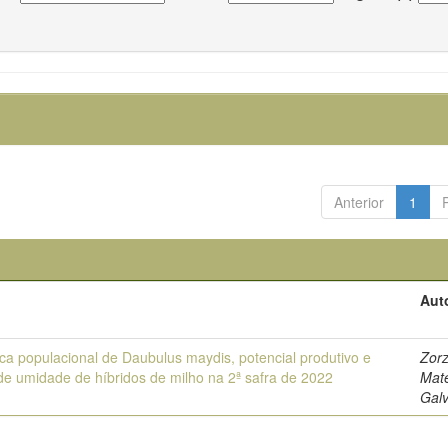
Anterior
1
Aut
ca populacional de Daubulus maydis, potencial produtivo e
Zorz
de umidade de híbridos de milho na 2ª safra de 2022
Mat
Gal