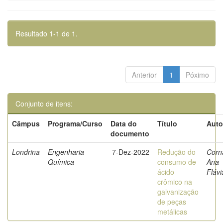
Resultado 1-1 de 1.
Anterior
1
Póximo
Conjunto de itens:
Câmpus
Programa/Curso
Data do
Título
Auto
documento
Londrina
Engenharia
7-Dez-2022
Redução do
Corna
Química
consumo de
Ana
ácido
Flávi
crômico na
galvanização
de peças
metálicas