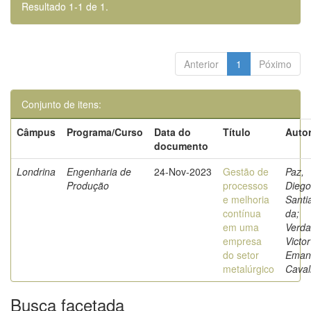
Resultado 1-1 de 1.
Anterior
1
Póximo
Conjunto de itens:
Câmpus
Programa/Curso
Data do
Título
Autor
documento
Londrina
Engenharia de
24-Nov-2023
Gestão de
Paz,
Produção
processos
Diego
e melhoria
Santi
contínua
da;
em uma
Verda
empresa
Victor
do setor
Eman
metalúrgico
Caval
Busca facetada