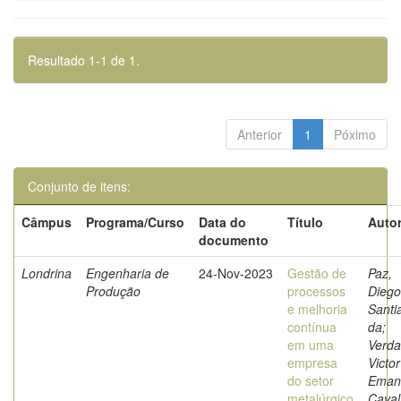
Resultado 1-1 de 1.
Anterior
1
Póximo
Conjunto de itens:
Câmpus
Programa/Curso
Data do
Título
Autor
documento
Londrina
Engenharia de
24-Nov-2023
Gestão de
Paz,
Produção
processos
Diego
e melhoria
Santi
contínua
da;
em uma
Verda
empresa
Victor
do setor
Eman
metalúrgico
Caval