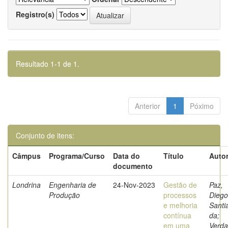
Registro(s)
Resultado 1-1 de 1.
Anterior
1
Póximo
Conjunto de itens:
Câmpus
Programa/Curso
Data do
Título
Autor
documento
Londrina
Engenharia de
24-Nov-2023
Gestão de
Paz,
Produção
processos
Diego
e melhoria
Santi
contínua
da;
em uma
Verda