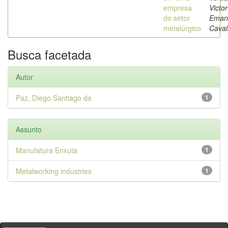
empresa
Victor
do setor
Eman
metalúrgico
Caval
Busca facetada
Autor
Paz, Diego Santiago da
1
Assunto
Manufatura Enxuta
1
Metalworking industries
1