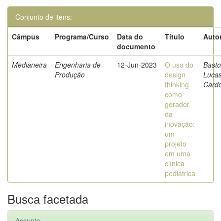
Conjunto de itens:
Câmpus
Programa/Curso
Data do
Título
Autor
documento
Medianeira
Engenharia de
12-Jun-2023
O uso do
Basto
Produção
design
Luca
thinking
Card
como
gerador
da
inovação:
um
projeto
em uma
clínica
pediátrica
Busca facetada
Assunto