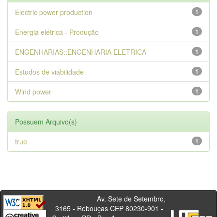
Electric power production
1
Energia elétrica - Produção
1
ENGENHARIAS::ENGENHARIA ELETRICA
1
Estudos de viabilidade
1
Wind power
1
Possuem Arquivo(s)
true
1
Av. Sete de Setembro,
3165 - Rebouças CEP 80230-901 -