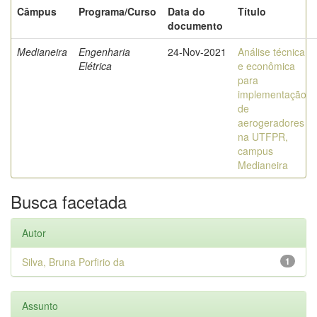
Câmpus
Programa/Curso
Data do
Título
documento
Medianeira
Engenharia
24-Nov-2021
Análise técnica
Elétrica
e econômica
para
implementação
de
aerogeradores
na UTFPR,
campus
Medianeira
Busca facetada
Autor
Silva, Bruna Porfirio da
1
Assunto