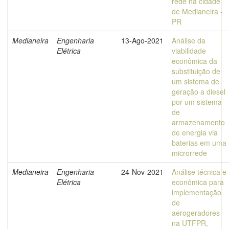
rede na cidade
de Medianeira -
PR
Medianeira
Engenharia
13-Ago-2021
Análise da
Elétrica
viabilidade
econômica da
substituição de
um sistema de
geração a diesel
por um sistema
de
armazenamento
de energia via
baterias em uma
microrrede
Medianeira
Engenharia
24-Nov-2021
Análise técnica e
Elétrica
econômica para
implementação
de
aerogeradores
na UTFPR,