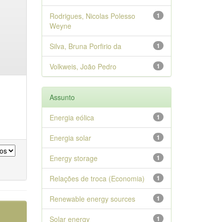
Rodrigues, Nicolas Polesso
1
Weyne
Silva, Bruna Porfirio da
1
Volkweis, João Pedro
1
Assunto
Energia eólica
1
Energia solar
1
Energy storage
1
Relações de troca (Economia)
1
Renewable energy sources
1
Solar energy
1