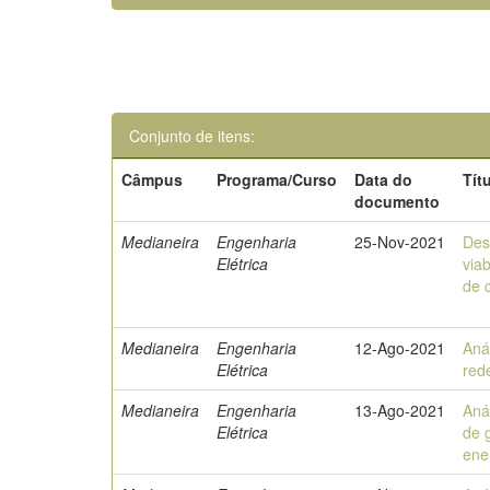
Conjunto de itens:
Câmpus
Programa/Curso
Data do
Tít
documento
Medianeira
Engenharia
25-Nov-2021
Des
Elétrica
via
de c
Medianeira
Engenharia
12-Ago-2021
Aná
Elétrica
red
Medianeira
Engenharia
13-Ago-2021
Aná
Elétrica
de 
ene