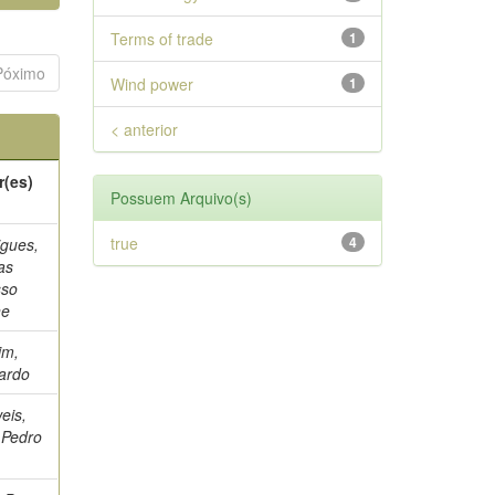
Terms of trade
1
Póximo
Wind power
1
< anterior
r(es)
Possuem Arquivo(s)
true
4
igues,
as
sso
ne
im,
ardo
eis,
 Pedro