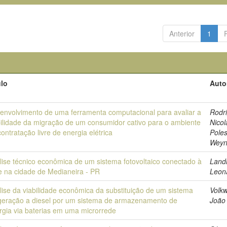
Anterior
1
ulo
Auto
envolvimento de uma ferramenta computacional para avaliar a
Rodr
bilidade da migração de um consumidor cativo para o ambiente
Nicol
ontratação livre de energia elétrica
Pole
Wey
lise técnico econômica de um sistema fotovoltaico conectado à
Land
e na cidade de Medianeira - PR
Leon
lise da viabilidade econômica da substituição de um sistema
Volkw
geração a diesel por um sistema de armazenamento de
João
rgia via baterias em uma microrrede