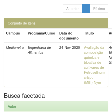
Anterior
1
Póximo
Conjunto de itens:
Câmpus
Programa/Curso
Data do
Título
A
documento
Medianeira
Engenharia de
24-Nov-2020
Avaliação da
A
Alimentos
composição
E
química e
N
bioativa de
Gr
cultivares de
Petroselinum
crispum
(Mill.) Nym
Busca facetada
Autor