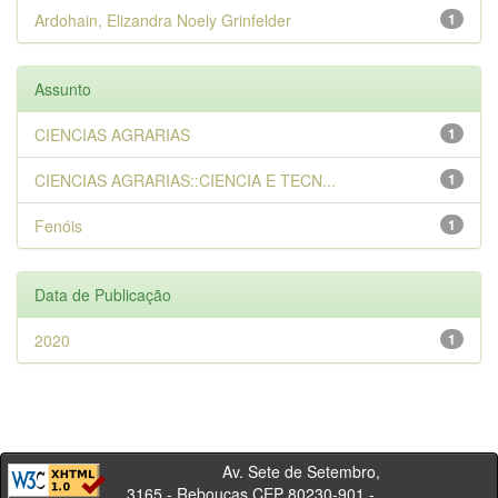
Ardohain, Elizandra Noely Grinfelder
1
Assunto
CIENCIAS AGRARIAS
1
CIENCIAS AGRARIAS::CIENCIA E TECN...
1
Fenóis
1
Data de Publicação
2020
1
Av. Sete de Setembro,
3165 - Rebouças CEP 80230-901 -