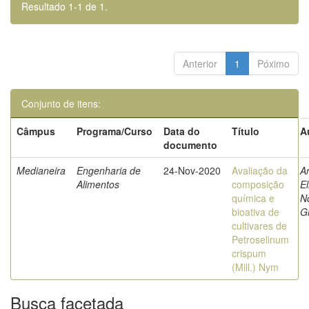
Resultado 1-1 de 1.
Anterior
1
Póximo
Conjunto de itens:
Câmpus
Programa/Curso
Data do
Título
A
documento
Medianeira
Engenharia de
24-Nov-2020
Avaliação da
A
Alimentos
composição
E
química e
N
bioativa de
Gr
cultivares de
Petroselinum
crispum
(Mill.) Nym
Busca facetada