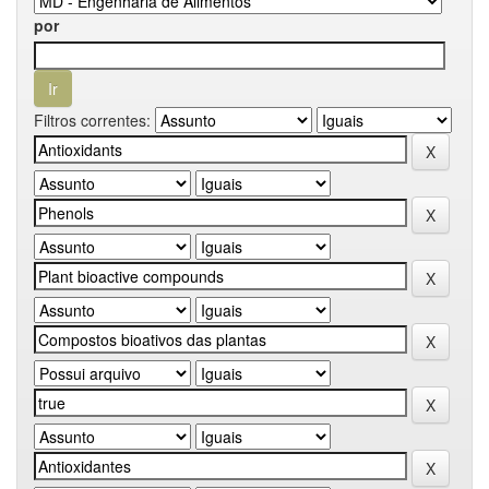
por
Filtros correntes: