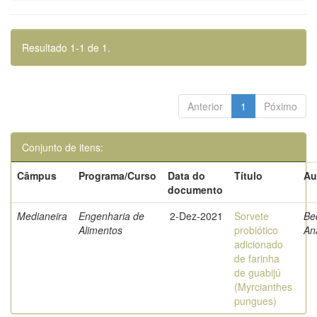
Resultado 1-1 de 1.
Anterior
1
Póximo
Conjunto de itens:
Câmpus
Programa/Curso
Data do
Título
Au
documento
Medianeira
Engenharia de
2-Dez-2021
Sorvete
Be
Alimentos
probiótico
An
adicionado
de farinha
de guabijú
(Myrcianthes
pungues)