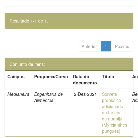
Resultado 1-1 de 1.
Anterior
1
Póximo
Conjunto de itens:
Câmpus
Programa/Curso
Data do
Título
Au
documento
Medianeira
Engenharia de
2-Dez-2021
Sorvete
Be
Alimentos
probiótico
An
adicionado
de farinha
de guabijú
(Myrcianthes
pungues)