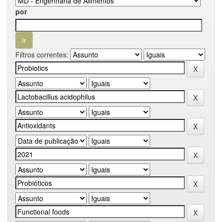
por
Filtros correntes: