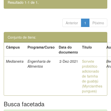
Resultado 1-1 de 1.
Anterior
1
Póximo
Conjunto de itens:
Câmpus
Programa/Curso
Data do
Título
Au
documento
Medianeira
Engenharia de
2-Dez-2021
Sorvete
Be
Alimentos
probiótico
An
adicionado
de farinha
de guabijú
(Myrcianthes
pungues)
Busca facetada