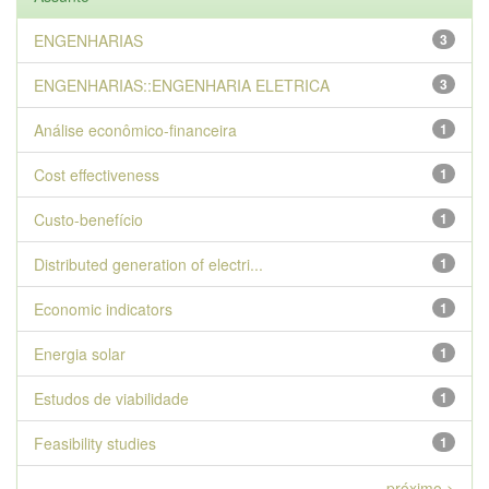
ENGENHARIAS
3
ENGENHARIAS::ENGENHARIA ELETRICA
3
Análise econômico-financeira
1
Cost effectiveness
1
Custo-benefício
1
Distributed generation of electri...
1
Economic indicators
1
Energia solar
1
Estudos de viabilidade
1
Feasibility studies
1
próximo >