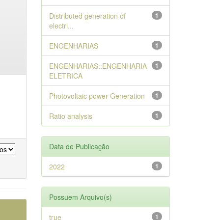
Distributed generation of
1
electri...
ENGENHARIAS
1
ENGENHARIAS::ENGENHARIA
1
ELETRICA
Photovoltaic power Generation
1
Ratio analysis
1
Data de Publicação
2022
1
Possuem Arquivo(s)
true
1