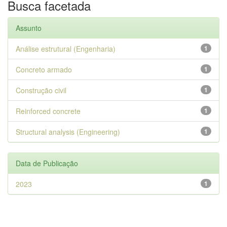
Busca facetada
Assunto
Análise estrutural (Engenharia)
1
Concreto armado
1
Construção civil
1
Reinforced concrete
1
Structural analysis (Engineering)
1
Data de Publicação
2023
1