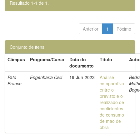
Resultado 1-1 de 1.
Anterior
1
Póximo
Conjunto de itens:
Câmpus
Programa/Curso
Data do
Título
Auto
documento
Pato
Engenharia Civil
19-Jun-2023
Análise
Bedra
Branco
comparativa
Math
entre o
Begn
previsto e o
realizado de
coeficientes
de consumo
de mão de
obra